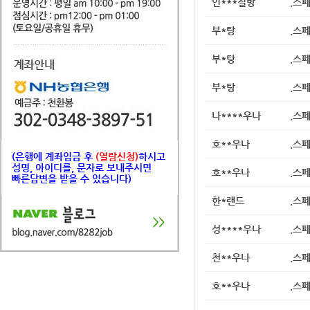
인***질방
.스
부*탕
.스
부*탕
.스
부*탕
.스
나****우나
.스
호**우나
.스
(은행에 계좌입금 후
(열람신청)
하시고
성명, 아이디를, 문자로 보내주시면
호**우나
.스
빠른답변을 받을 수 있습니다)
한*랜드
.스
성****우나
.스
천**우나
.스
호**우나
.스