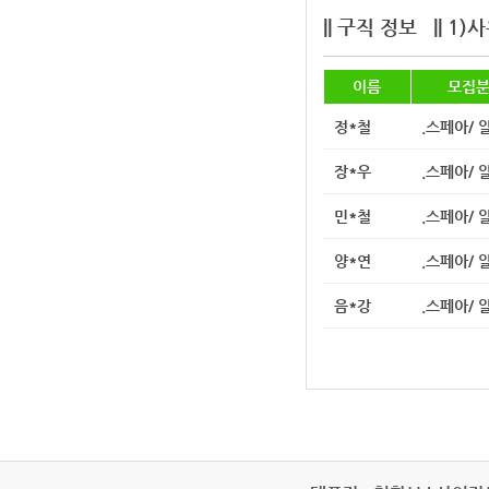
|| 구직 정보
|| 1
이름
모집
정*철
.스페아/ 
장*우
.스페아/ 
민*철
.스페아/ 
양*연
.스페아/ 
음*강
.스페아/ 