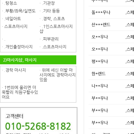
· .탕청소
· .기관장
· .부황/좌욕/실면도
· .기타 등등
돌***우나
.스
· .네일아트
· .경락, 스포츠
산***랜드
.스
· 스포츠마사지
· .1인스포츠마사지
샵
오**우나
.스
· .
· .피부관리
· .개인출장마사지
· .스포츠마사지
오**우나
.스
2)마사지샵, 마사지
평**우나
.스
· .경락 마사지
· 위에 세신 이발 마
한*랜드
.스
사지에도 경락마사지
있음
나**우나
.스
· 1번위에 올리면 더
욱빨리 직원구할수있
어요
부**우나
.스
부**우나
.스
부**우나
.스