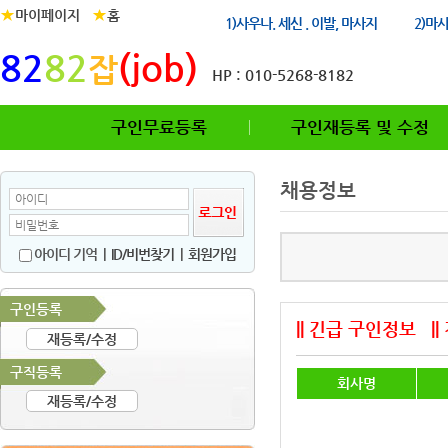
★
★
마이페이지
홈
1)사우나. 세신 . 이발, 마사지
2)마
82
82
(job)
잡
HP : 010-5268-8182
구인무료등록
구인재등록 및 수정
채용정보
아이디 기억
|
ID/비번찾기
|
회원가입
구인등록
|| 긴급 구인정보
|
재등록/수정
구직등록
회사명
재등록/수정