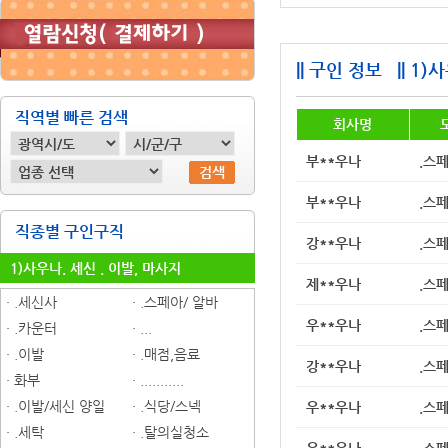
|| 구인 정보
|| 1
직역별 빠른 검색
회사명
부**우나
.스
검색
부**우나
.스
직종별 구인구직
강**우나
.스
1)사우나. 세신 . 이발, 마사지
제**우나
.스
· .세신사
· .스페아/ 알바
우**우나
.스
· .카운터
· ...
· .이발
· .매점,음료
강**우나
.스
· 화부
· ...........
· .이발/세신 양일
· .식당/스넥
우**우나
.스
· .세탁
· .탈의실청소
우**우나
.스